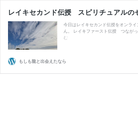
レイキセカンド伝授 スピリチュアルの
今日はレイキセカンド伝授をオンライ
ん。 レイキファースト伝授 つながっ
レ
む
イ
キ
セ
もしも龍と出会えたなら
カ
ン
ド
伝
授
ス
ピ
リ
チ
ュ
ア
ル