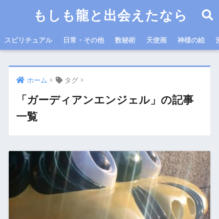
もしも龍と出会えたなら
スピリチュアル
日常・その他
数秘術
天使画
神様の絵
ホーム
タグ
「ガーディアンエンジェル」の記事
一覧