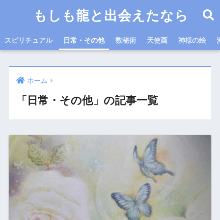
もしも龍と出会えたなら
スピリチュアル
日常・その他
数秘術
天使画
神様の絵
ホーム
「日常・その他」の記事一覧