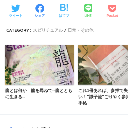
LINE
ツイート
シェア
はてブ
Pocket
CATEGORY :
スピリチュアル
日常・その他
龍とは何か 龍を尋ねて--龍ととも
これ1冊あれば、参拝で
に生きる--
い！”識子流”ごりやく参
手帖