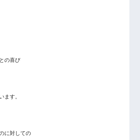
との喜び
います。
のに対しての