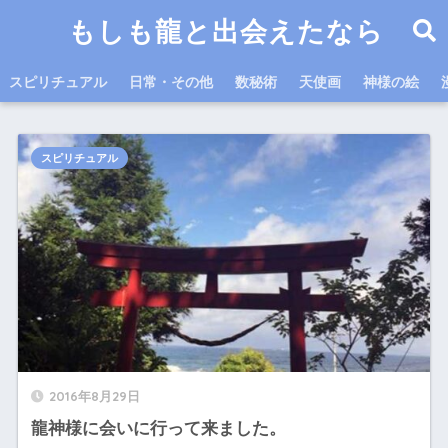
もしも龍と出会えたなら
スピリチュアル
日常・その他
数秘術
天使画
神様の絵
スピリチュアル
2016年8月29日
龍神様に会いに行って来ました。