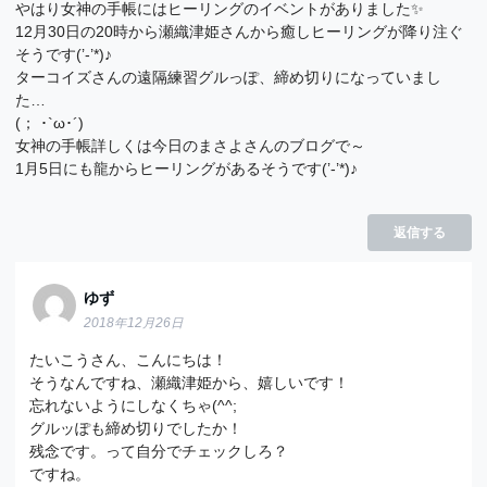
やはり女神の手帳にはヒーリングのイベントがありました✨
12月30日の20時から瀬織津姫さんから癒しヒーリングが降り注ぐ
そうです(’-’*)♪
ターコイズさんの遠隔練習グルっぽ、締め切りになっていまし
た…
(； ･`ω･´)
女神の手帳詳しくは今日のまさよさんのブログで～
1月5日にも龍からヒーリングがあるそうです(’-’*)♪
返信する
ゆず
2018年12月26日
たいこうさん、こんにちは！
そうなんですね、瀬織津姫から、嬉しいです！
忘れないようにしなくちゃ(^^;
グルッぽも締め切りでしたか！
残念です。って自分でチェックしろ？
ですね。