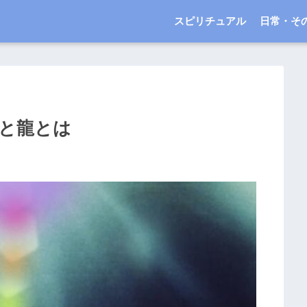
スピリチュアル
日常・そ
ンと龍とは