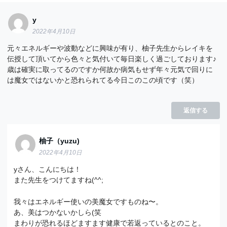
y
2022年4月10日
元々エネルギーや波動などに興味が有り、柚子先生からレイキを
伝授して頂いてから色々と気付いて毎日楽しく過ごしております♪
歳は確実に取ってるのですか何故か病気もせず年々元気で回りに
は魔女ではないかと恐れられてる今日このこの頃です（笑）
返信する
柚子（yuzu)
2022年4月10日
yさん、こんにちは！
また先生をつけてますね(^^;
我々はエネルギー使いの美魔女ですものね〜。
あ、美はつかないかしら(笑
まわりが恐れるほどますます健康で若返っているとのこと。