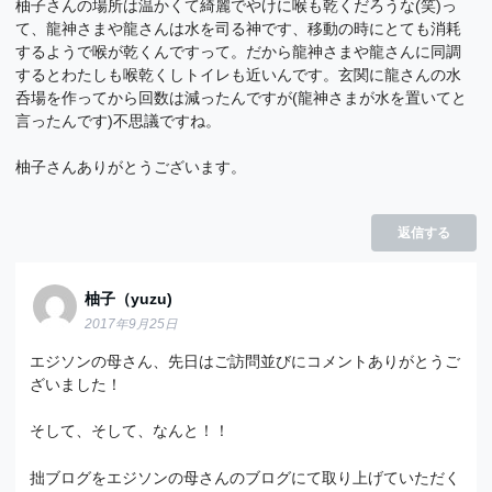
柚子さんの場所は温かくて綺麗でやけに喉も乾くだろうな(笑)っ
て、龍神さまや龍さんは水を司る神です、移動の時にとても消耗
するようで喉が乾くんですって。だから龍神さまや龍さんに同調
するとわたしも喉乾くしトイレも近いんです。玄関に龍さんの水
呑場を作ってから回数は減ったんですが(龍神さまが水を置いてと
言ったんです)不思議ですね。
柚子さんありがとうございます。
返信する
柚子（yuzu)
2017年9月25日
エジソンの母さん、先日はご訪問並びにコメントありがとうご
ざいました！
そして、そして、なんと！！
拙ブログをエジソンの母さんのブログにて取り上げていただく