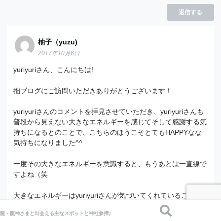
返信する
柚子（yuzu)
2017年10月6日
yuriyuriさん、こんにちは!
拙ブログにご訪問いただきありがとうございます！
yuriyuriさんのコメントを拝見させていただき、yuriyuriさんも
普段から見えない大きなエネルギーを感じてそして感謝する気
持ちになるとのことで、こちらのほうこそとてもHAPPYなな
気持ちになりました^^
一度その大きなエネルギーを意識すると、もうあとは一直線で
すよね（笑
大きなエネルギーはyuriyuriさんが気づいてくれていることを
とても喜んでいて、お互いのエネルギーが呼応し合って、これ
龍・龍神さまと出会える主なスポットと神社参拝方法
からもっともっと穏やかでウキウキが増していくと思います。