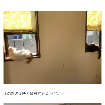
上の階の３匹と敵対する２匹(^^; ↑