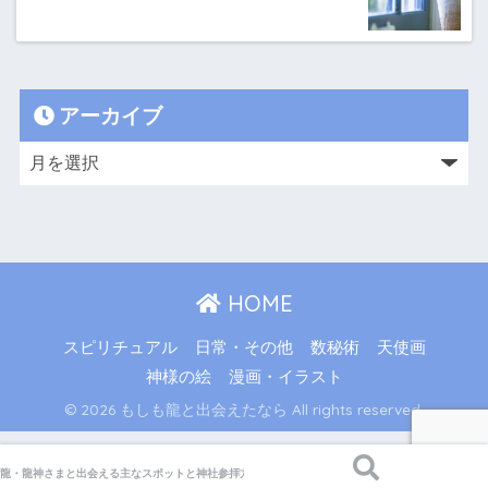
アーカイブ
HOME
スピリチュアル
日常・その他
数秘術
天使画
神様の絵
漫画・イラスト
© 2026 もしも龍と出会えたなら All rights reserved.
龍・龍神さまと出会える主なスポットと神社参拝方法