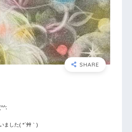
^;
した( *´艸｀)